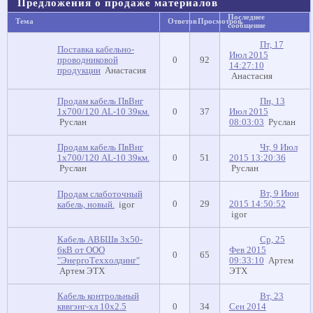
Предложения о продаже материалов
Последнее
Тема
Ответов
Просмотров
сообщение
Пт, 17
Поставка кабельно-
Июл 2015
проводниковой
0
92
14:27:10
продукции
Анастасия
Анастасия
Продам кабель ПвВнг
Пн, 13
1х700/120 AL-10 39км.
0
37
Июл 2015
Руслан
08:03:03
Руслан
Продам кабель ПвВнг
Чт, 9 Июл
1х700/120 AL-10 39км.
0
51
2015 13:20:36
Руслан
Руслан
Вт, 9 Июн
Продам слаботочный
0
29
2015 14:50:52
кабель, новый.
igor
igor
Кабель АВБШв 3х50-
Ср, 25
6кВ от ООО
Фев 2015
0
65
"ЭнергоТеххолдинг"
09:33:10
Артем
Артем ЭТХ
ЭТХ
Кабель контрольный
Вт, 23
кввгэнг-хл 10x2.5
0
34
Сен 2014