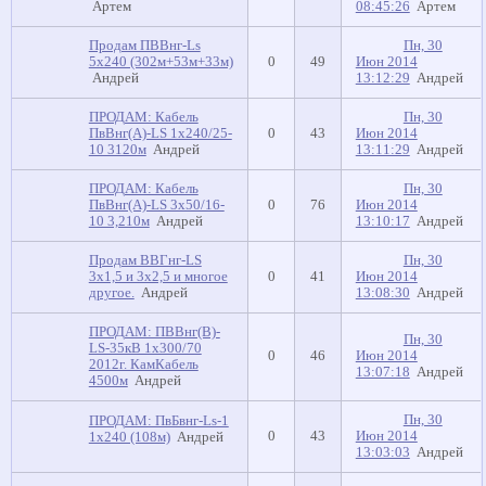
Артем
08:45:26
Артем
Продам ПВВнг-Ls
Пн, 30
5х240 (302м+53м+33м)
0
49
Июн 2014
Андрей
13:12:29
Андрей
ПРОДАМ: Кабель
Пн, 30
ПвВнг(А)-LS 1х240/25-
0
43
Июн 2014
10 3120м
Андрей
13:11:29
Андрей
ПРОДАМ: Кабель
Пн, 30
ПвВнг(А)-LS 3х50/16-
0
76
Июн 2014
10 3,210м
Андрей
13:10:17
Андрей
Продам ВВГнг-LS
Пн, 30
3х1,5 и 3х2,5 и многое
0
41
Июн 2014
другое.
Андрей
13:08:30
Андрей
ПРОДАМ: ПВВнг(В)-
Пн, 30
LS-35кВ 1х300/70
0
46
Июн 2014
2012г. КамКабель
13:07:18
Андрей
4500м
Андрей
Пн, 30
ПРОДАМ: ПвБвнг-Ls-1
0
43
Июн 2014
1х240 (108м)
Андрей
13:03:03
Андрей