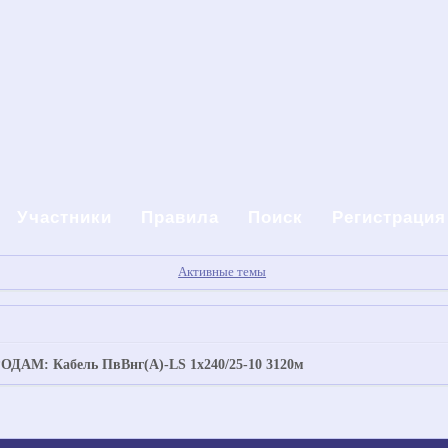
Участники
Правила
Поиск
Регистрация
Активные темы
ОДАМ: Кабель ПвВнг(А)-LS 1х240/25-10 3120м