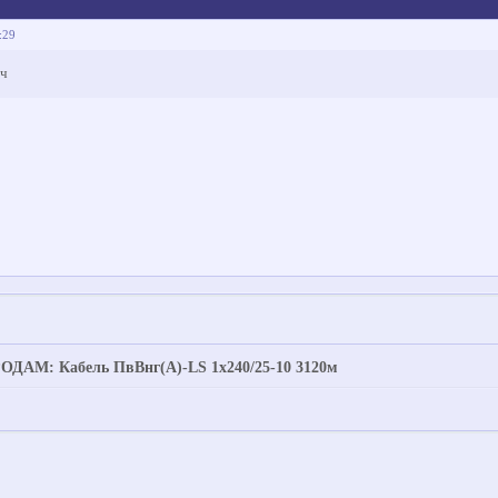
:29
ич
ОДАМ: Кабель ПвВнг(А)-LS 1х240/25-10 3120м