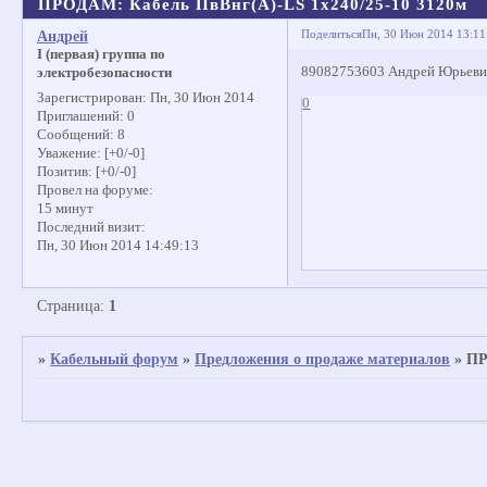
ПРОДАМ: Кабель ПвВнг(А)-LS 1х240/25-10 3120м
Поделиться
Пн, 30 Июн 2014 13:11
Андрей
I (первая) группа по
89082753603 Андрей Юрьев
электробезопасности
Зарегистрирован
: Пн, 30 Июн 2014
0
Приглашений:
0
Сообщений:
8
Уважение:
[+0/-0]
Позитив:
[+0/-0]
Провел на форуме:
15 минут
Последний визит:
Пн, 30 Июн 2014 14:49:13
Страница:
1
»
Кабельный форум
»
Предложения о продаже материалов
»
ПР