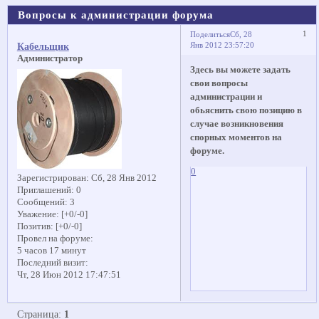
Вопросы к администрации форума
1
Поделиться
Сб, 28
Янв 2012 23:57:20
Кабельщик
Администратор
Здесь вы можете задать
свои вопросы
администрации и
обьяснить свою позицию в
случае возникновения
спорных моментов на
форуме.
0
Зарегистрирован
: Сб, 28 Янв 2012
Приглашений:
0
Сообщений:
3
Уважение:
[+0/-0]
Позитив:
[+0/-0]
Провел на форуме:
5 часов 17 минут
Последний визит:
Чт, 28 Июн 2012 17:47:51
Страница:
1