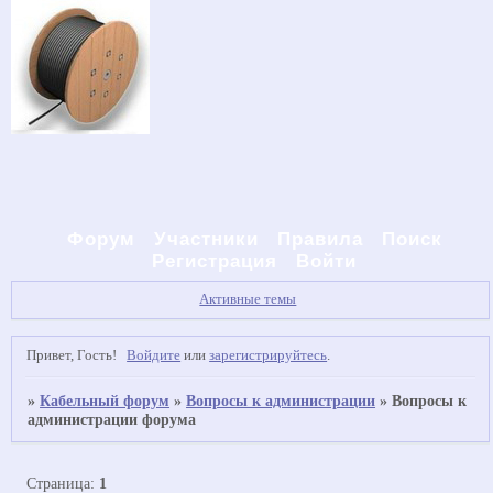
Форум
Участники
Правила
Поиск
Регистрация
Войти
Активные темы
Привет, Гость!
Войдите
или
зарегистрируйтесь
.
»
Кабельный форум
»
Вопросы к администрации
»
Вопросы к
администрации форума
Страница:
1